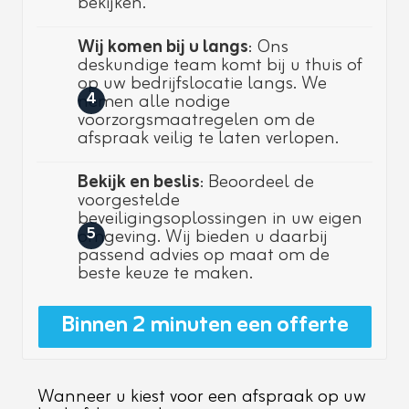
bekijken.
Wij komen bij u langs
: Ons
deskundige team komt bij u thuis of
op uw bedrijfslocatie langs. We
nemen alle nodige
4
voorzorgsmaatregelen om de
afspraak veilig te laten verlopen.
Bekijk en beslis
: Beoordeel de
voorgestelde
beveiligingsoplossingen in uw eigen
omgeving. Wij bieden u daarbij
5
passend advies op maat om de
beste keuze te maken.
Binnen 2 minuten een offerte
Wanneer u kiest voor een afspraak op uw