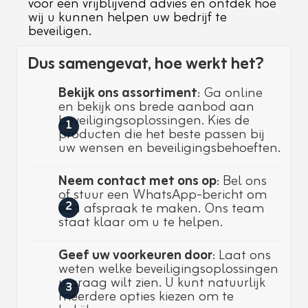
voor een vrijblijvend advies en ontdek hoe
wij u kunnen helpen uw bedrijf te
beveiligen.
Dus samengevat, hoe werkt het?
Bekijk ons assortiment
: Ga online
en bekijk ons brede aanbod aan
beveiligingsoplossingen. Kies de
1
producten die het beste passen bij
uw wensen en beveiligingsbehoeften.
Neem contact met ons op
: Bel ons
of stuur een WhatsApp-bericht om
een afspraak te maken. Ons team
2
staat klaar om u te helpen.
Geef uw voorkeuren door
: Laat ons
weten welke beveiligingsoplossingen
u graag wilt zien. U kunt natuurlijk
3
meerdere opties kiezen om te