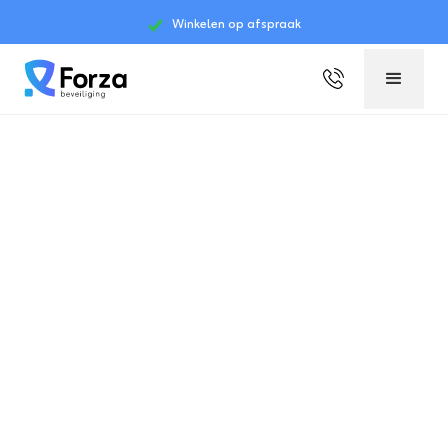
Winkelen op afspraak
Slide 2 of 4.
Schuurbeveiliging,
Bescherm wat u heeft
opgebouwd
In uw schuur of loods staat vaak tienduizenden euro's
aan machines, gereedschap en oogst opgeslagen,
zonder dat dat van buiten zichtbaar is. Juist daarom
zijn schuren een geliefd doelwit voor inbrekers. Forza
Beveiliging beveiligt uw schuur met camera's en