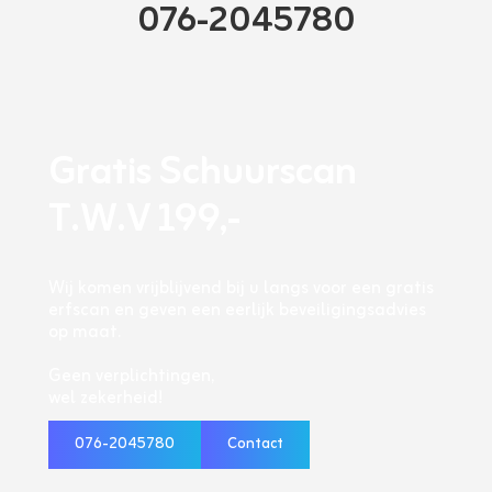
076-2045780
Gratis Schuurscan
T.W.V 199,-
Wij komen vrijblijvend bij u langs voor een gratis
erfscan en geven een eerlijk beveiligingsadvies
op maat.
Geen verplichtingen,
wel zekerheid!
076-2045780
Contact