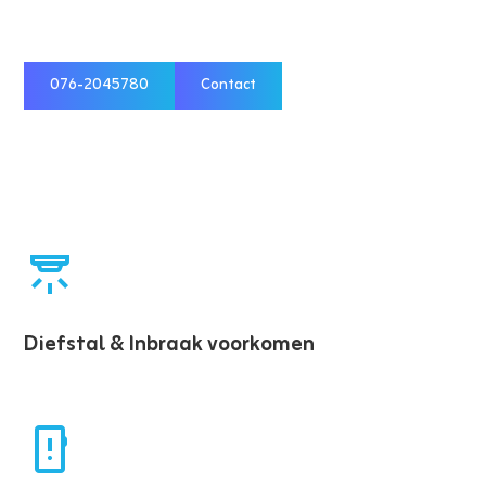
alarmsystemen die dag en nacht bewaken,
afschrikken en u direct waarschuwen bij onraad.
076-2045780
Contact
Diefstal & Inbraak voorkomen