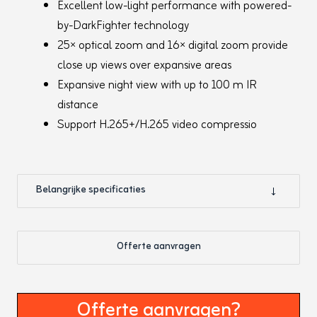
Excellent low-light performance with powered-
by-DarkFighter technology
25× optical zoom and 16× digital zoom provide
close up views over expansive areas
Expansive night view with up to 100 m IR
distance
Support H.265+/H.265 video compressio
Belangrijke specificaties
Offerte aanvragen
Hikvision PTZ 25x Zoom
Productnaam
Offerte aanvragen?
4 Megapixel