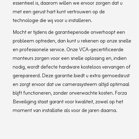
FTP, SMTP, UPnP, SNMP, DNS, DDNS, NTP,
essentieel is, daarom willen we ervoor zorgen dat u
RTSP, RTCP, RTP, TCP/IP, UDP, IGMP, ICMP,
met een gerust hart kunt vertrouwen op de
DHCP, PPPoE, Bonjour
APIOpen Network Video Interface (Version
technologie die wij voor u installeren.
19.12, Profile S, Profile G, Profile T), ISAPI, SDK,
ISUP
Mocht er tijdens de garantieperiode onverhoopt een
Simultaneous Live ViewUp to 20 channels
probleem optreden, dan kunt u rekenen op onze snelle
User/HostUp to 32 users, 3 user levels:
administrator, operator, and user
en professionele service. Onze VCA-gecertificeerde
SecurityPassword protection, complicated
monteurs zorgen voor een snelle oplossing en, indien
password, HTTPS encryption, 802.1X
nodig, wordt defecte hardware kosteloos vervangen of
authentication (EAP-TLS, EAP-LEAP, EAP-MD5),
watermark, IP address filter, basic and digest
gerepareerd. Deze garantie biedt u extra gemoedsrust
authentication for HTTP/HTTPS, RTP/RTSP
en zorgt ervoor dat uw camerasysteem altijd optimaal
over HTTPS, control timeout settings, security
audit log, TLS 1.2, TLS 1.3, host authentication
blijft functioneren, zonder onverwachte kosten. Forza
(MAC address)
Beveiliging staat garant voor kwaliteit, zowel op het
ClientiVMS-4200, HikCentral Pro, Hik-Connect
moment van installatie als voor de jaren daarna.
Web BrowserChrome 57.0+, Firefox 52.0+,
Safari 11+, IE11
Image
Image Parameters SwitchYes