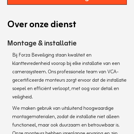
Image Sensor1/2.8" progressive scan CMOS
Over onze dienst
Max. Resolution2560 × 1440
Min. IlluminationColor: 0.005 Lux @ (F1.6, AGC
ON); B/W: 0.001 Lux @ (F1.6, AGC ON), 0 Lux
with IR
Montage & installatie
Shutter Speed1 s to 1/30,000 s
Slow Shutteryes
Bij Forza Beveiliging staan kwaliteit en
Day & NightIR cut filter
Zoom25x optical, 16x digital
klanttevredenheid voorop bij elke installatie van een
camerasysteem. Ons professionele team van VCA-
Lens
FocusAuto, semi-auto, manual
gecertificeerde monteurs zorgt ervoor dat de installatie
ApertureMax. F1.6
soepel en efficiënt verloopt, met oog voor detail en
Zoom SpeedApprox. 3.6 s
Focal Length4.8 mm to 120 mm
veiligheid.
FOVHorizontal field of view: 55° to 2.4° (wide-
tele),
We maken gebruik van uitsluitend hoogwaardige
Vertical field of view: 33° to 1.4° (wide-tele),
montagematerialen, zodat de installatie niet alleen
Diagonal field of view: 61.5° to 2.8° (wide-tele)
functioneel, maar ook duurzaam en betrouwbaar is.
Illuminator
Onze monteurs hebben jarenlange ervaring en zijn