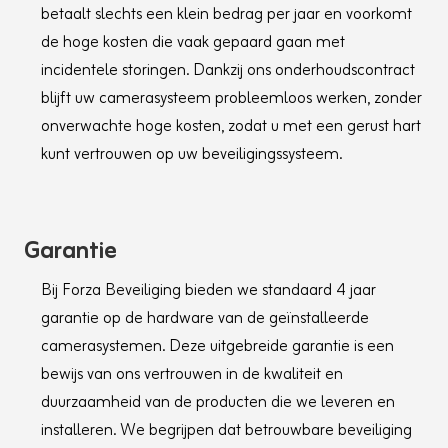
60 Hz: 30 fps (1920 × 1080, 1280 × 960, 1280
betaalt slechts een klein bedrag per jaar en voorkomt
× 720, 704 × 480, 640 × 480, 352 × 240)
de hoge kosten die vaak gepaard gaan met
Video Bit Rate32 kbps to 16384 kbps
H.264 TypeBaseline Profile/Main Profile/High
incidentele storingen. Dankzij ons onderhoudscontract
Profile
blijft uw camerasysteem probleemloos werken, zonder
H.265 TypeMain profile
onverwachte hoge kosten, zodat u met een gerust hart
Scalable Video Coding (SVC)H.264 and H.265
encoding
kunt vertrouwen op uw beveiligingssysteem.
Audio
Audio
CompressionG.711/G.722.1/G.726/MP2L2/PCM
Audio Bit Rate64 Kbps (G.711)/16 Kbps
Garantie
(G.722.1)/16 Kbps (G.726)/32-192 Kbps
(MP2L2)
Bij Forza Beveiliging bieden we standaard 4 jaar
Audio Sampling Rate8 kHz/16 kHz/32 kHz/48
kHz
garantie op de hardware van de geïnstalleerde
Environment Noise FilteringYes
camerasystemen. Deze uitgebreide garantie is een
Network
bewijs van ons vertrouwen in de kwaliteit en
Network StorageNAS (NFS, SMB/CIFS), auto
duurzaamheid van de producten die we leveren en
network replenishment (ANR)
ProtocolsIPv4/IPv6, HTTP, HTTPS, 802.1x, QoS,
installeren. We begrijpen dat betrouwbare beveiliging