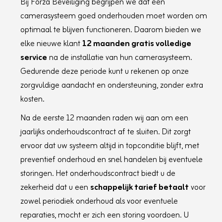
Bij Forza Beveiliging begrijpen we dat een
Power-Off Memoryyes
3D Positioningyes
camerasysteem goed onderhouden moet worden om
PTZ Status Displayyes
optimaal te blijven functioneren. Daarom bieden we
Preset Freezingyes
elke nieuwe klant
12 maanden gratis volledige
Video
Video CompressionMain stream:
service
na de installatie van hun camerasysteem.
H.265+/H.265/H.264+/H.264
Gedurende deze periode kunt u rekenen op onze
Sub-stream: H.265/H.264/MJPEG
zorgvuldige aandacht en ondersteuning, zonder extra
Third stream: H.265/H.264/MJPEG
Region Of Interest (ROI)8 fixed regions for
kosten.
each stream
Main Stream50 Hz: 25 fps (2560 × 1440, 1920
Na de eerste 12 maanden raden wij aan om een
× 1080, 1280 × 960, 1280 × 720)
jaarlijks onderhoudscontract af te sluiten. Dit zorgt
60 Hz: 30 fps (2560 × 1440, 1920 × 1080,
ervoor dat uw systeem altijd in topconditie blijft, met
1280 × 960, 1280 × 720)
Sub-Stream50 Hz: 25 fps (704 × 576, 640 ×
preventief onderhoud en snel handelen bij eventuele
480, 352 × 288)
storingen. Het onderhoudscontract biedt u de
60 Hz: 30 fps (704 × 480, 640 × 480, 352 ×
240)
zekerheid dat u een
schappelijk tarief betaalt
voor
Third Stream50 Hz: 25 fps (1920 × 1080, 1280
zowel periodiek onderhoud als voor eventuele
× 960, 1280 × 720, 704 × 576, 640 × 480, 352
reparaties, mocht er zich een storing voordoen. U
× 288)