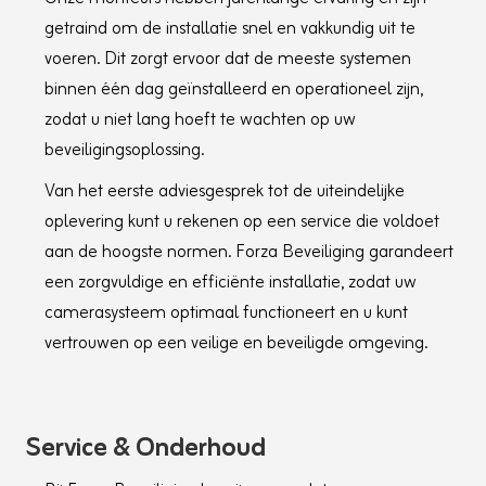
Supplement Light TypeIR
Supplement Light RangeIR Distance: up to 100
getraind om de installatie snel en vakkundig uit te
m
voeren. Dit zorgt ervoor dat de meeste systemen
PTZ
binnen één dag geïnstalleerd en operationeel zijn,
Proportional PanYes
zodat u niet lang hoeft te wachten op uw
Park ActionPreset, pattern scan, patrol scan,
auto scan, tilt scan, random scan, frame scan,
beveiligingsoplossing.
panorama scan
Scheduled TaskPreset, pattern scan, patrol
Van het eerste adviesgesprek tot de uiteindelijke
scan, auto scan, tilt scan, random scan, frame
oplevering kunt u rekenen op een service die voldoet
scan, panorama scan, dome reboot, dome
aan de hoogste normen. Forza Beveiliging garandeert
adjust, auxiliary output
Movement Range (Pan)360°
een zorgvuldige en efficiënte installatie, zodat uw
Movement Range (Tilt)-15° to 90° (auto flip)
camerasysteem optimaal functioneert en u kunt
Pan Speedpan speed: configurable from 0.1° to
80°/s; preset speed: 80°/s
vertrouwen op een veilige en beveiligde omgeving.
Tilt Speedtilt speed: configurable from 0.1° to
80°/s, preset speed 80°/s
Presets300
Patrol Scan8 patrols, up to 32 presets for each
Service & Onderhoud
patrol
Pattern Scan4 pattern scans